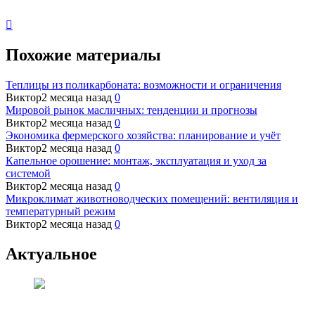
Похожие материалы
Теплицы из поликарбоната: возможности и ограничения
Виктор
2 месяца назад
0
Мировой рынок масличных: тенденции и прогнозы
Виктор
2 месяца назад
0
Экономика фермерского хозяйства: планирование и учёт
Виктор
2 месяца назад
0
Капельное орошение: монтаж, эксплуатация и уход за
системой
Виктор
2 месяца назад
0
Микроклимат животноводческих помещений: вентиляция и
температурный режим
Виктор
2 месяца назад
0
Актуальное