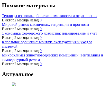
Похожие материалы
Теплицы из поликарбоната: возможности и ограничения
Виктор
2 месяца назад
0
Мировой рынок масличных: тенденции и прогнозы
Виктор
2 месяца назад
0
Экономика фермерского хозяйства: планирование и учёт
Виктор
2 месяца назад
0
Капельное орошение: монтаж, эксплуатация и уход за
системой
Виктор
2 месяца назад
0
Микроклимат животноводческих помещений: вентиляция и
температурный режим
Виктор
2 месяца назад
0
Актуальное