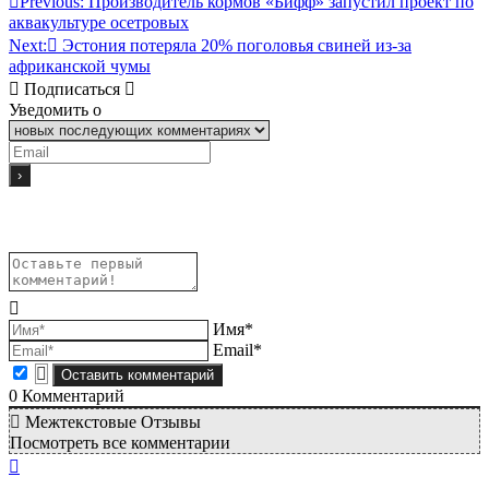
Previous:
Производитель кормов «Бифф» запустил проект по
аквакультуре осетровых
Next:
Эстония потеряла 20% поголовья свиней из-за
африканской чумы
Подписаться
Уведомить о
Имя*
Email*
0
Комментарий
Межтекстовые Отзывы
Посмотреть все комментарии