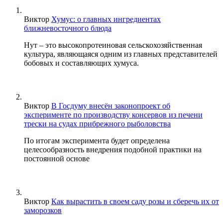
Виктор
Хумус: о главных ингредиентах
ближневосточного блюда
Нут – это высокопротеиновая сельскохозяйственная
культура, являющаяся одним из главных представителей
бобовых и составляющих хумуса.
Виктор
В Госдуму внесён законопроект об
эксперименте по производству консервов из печени
трески на судах прибрежного рыболовства
По итогам эксперимента будет определена
целесообразность внедрения подобной практики на
постоянной основе
Виктор
Как вырастить в своем саду розы и сберечь их от
заморозков