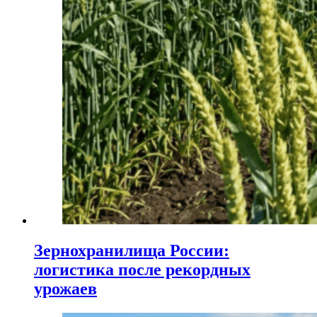
Зернохранилища России:
логистика после рекордных
урожаев