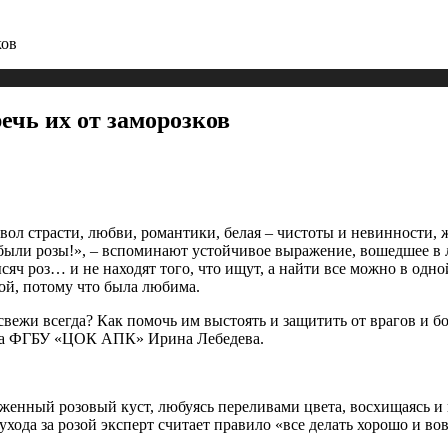
ков
ечь их от заморозков
мвол страсти, любви, романтики, белая – чистоты и невинности, 
 были розы!», – вспоминают устойчивое выражение, вошедшее в л
яч роз… и не находят того, что ищут, а найти все можно в одн
ой, потому что была любима.
свежи всегда? Как помочь им выстоять и защитить от врагов и б
ала ФГБУ «ЦОК АПК» Ирина Лебедева.
женный розовый куст, любуясь переливами цвета, восхищаясь и 
 ухода за розой эксперт считает правило «все делать хорошо и во