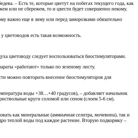
дева. – Есть те, которые цветут на побегах текущего года, как
жем или не сбережем, то и цвести будет совершенно некому.
ому важно еще в зиму или перед заморозками обязательно
у цветоводов есть такая возможность.
уха цветоводу следует воспользоваться биостимуляторами.
параты «работают» только по зеленому листу.
ости можно повторить внесение биостимуляторов для
емпература воды +38…+40 градусов), – добавляет начальник
ствольные круги соломой или сеном (слоем 5-6 см).
вать как минеральные (аммиачная селитра, мочевина), так и
едро теплой воды под каждое растение. Вторую подкормку –