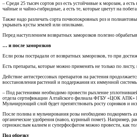
– Среди 25 тысяч сортов роз есть устойчивые к морозам, а есть
чайные и чайно-гибридные, а есть те, которые цветут на побег
Также надо различать сорта почвопокровных роз и полиантовых
укрывать кусты землей или опилками.
Перед наступлением возвратных заморозков полезно обрабатыва
… и после заморозков
Если розы пострадали от возвратных заморозков, то при дост
Есть препараты, которые можно применять не только по листу,
Действие антистрессовых препаратов на растения продолжаетс
восстановления растений и поддержания их иммунной системы,
– Под растениями необходимо провести рыхление уплотнившейс
отдела сертификации Алтайского филиала ФГБУ «ЦОК АПК» Ири
Мульчирующий слой будет препятствовать росту сорняков и ис
После полива и мульчирования розы необходимо подкормить азо
органические удобрения (навоз, куриный помет). Например, ра
сернокислым калием и суперфосфатом можно провести, как тол
Под обрезку