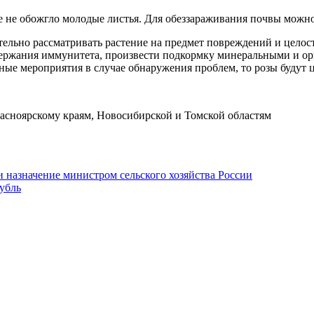
 не обожгло молодые листья. Для обеззараживания почвы можно
ательно рассматривать растение на предмет повреждений и целос
держания иммунитета, произвести подкормку минеральными и ор
ые мероприятия в случае обнаружения проблем, то розы будут ц
сноярскому краям, Новосибирской и Томской областям
 назначение министром сельского хозяйства России
убль