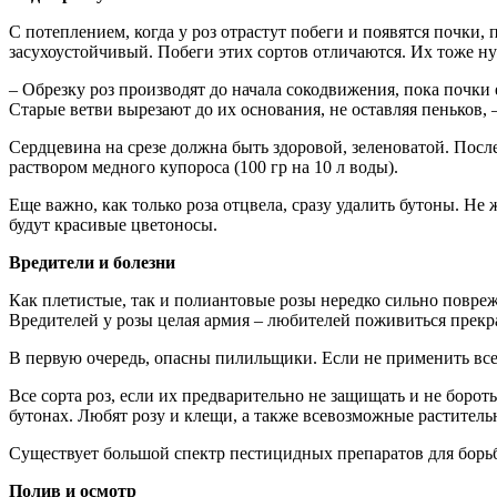
С потеплением, когда у роз отрастут побеги и появятся почки
засухоустойчивый. Побеги этих сортов отличаются. Их тоже ну
– Обрезку роз производят до начала сокодвижения, пока почки
Старые ветви вырезают до их основания, не оставляя пеньков, 
Сердцевина на срезе должна быть здоровой, зеленоватой. Посл
раствором медного купороса (100 гр на 10 л воды).
Еще важно, как только роза отцвела, сразу удалить бутоны. Не 
будут красивые цветоносы.
Вредители и болезни
Как плетистые, так и полиантовые розы нередко сильно повр
Вредителей у розы целая армия – любителей поживиться пре
В первую очередь, опасны пилильщики. Если не применить все 
Все сорта роз, если их предварительно не защищать и не бороть
бутонах. Любят розу и клещи, а также всевозможные раститель
Существует большой спектр пестицидных препаратов для борьб
Полив и осмотр