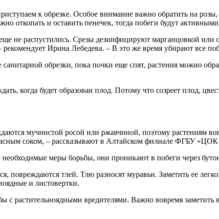
, приступаем к обрезке. Особое внимание важно обратить на ро
жно откопать и оставить пенечек, тогда побеги будут активными
 еще не распустились. Срезы дезинфицируют марганцовкой или с
– рекомендует Ирина Лебедева. – В это же время убирают все поб
е санитарной обрезки, пока почки еще спят, растения можно об
ждать, когда будет образован плод. Потому что созреет плод, цве
еждаются мучнистой росой или ржавчиной, поэтому растениям в
красным соком, – рассказывают в Алтайском филиале ФГБУ «ЦО
необходимые меры борьбы, они проникают в побеги через бутон, 
ся, повреждаются тлей. Тлю разносят муравьи. Заметить ее легко
ноядные и листовертки.
ы с растительноядными вредителями. Важно вовремя заметить в