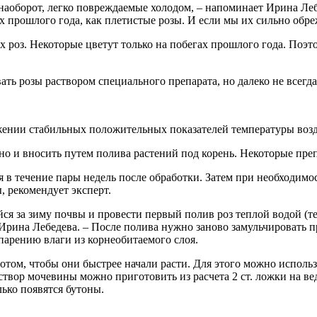
 наоборот, легко повреждаемые холодом, – напоминает Ирина Лебе
ах прошлого года, как плетистые розы. И если мы их сильно обре
 роз. Некоторые цветут только на побегах прошлого года. Поэт
ть розы раствором специального препарата, но далеко не всегда 
ижении стабильных положительных показателей температуры возд
 но и вносить путем полива растений под корень. Некоторые пре
я в течение пары недель после обработки. Затем при необходим
 рекомендует эксперт.
я за зиму почвы и провести первый полив роз теплой водой (т
на Лебедева. – После полива нужно заново замульчировать при
парению влаги из корнеобитаемого слоя.
том, чтобы они быстрее начали расти. Для этого можно использо
створ мочевины можно приготовить из расчета 2 ст. ложки на в
ько появятся бутоны.