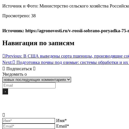
Источник и Фото: Министерство сельского хозяйства Российс
Просмотрено:
38
Источник: https://agronovosti.ru/v-rossii-sobrano-poryadka-75-
Навигация по записям
Previous:
В США выведены сорта пшеницы, производящие со
Next:
Подготовка почвы под озимые: системы обработки и их
Подписаться
Уведомить о
Имя*
Email*