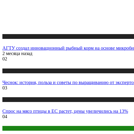
Новости
АГТУ создал инновационный рыбный корм на основе микробн
2 месяца назад
02
Новости
Чеснок: история, польза и советы по выращиванию от эксперто
03
Новости
Спрос на мясо птицы в ЕС растет, цены увеличились на 13%
04
Публикации