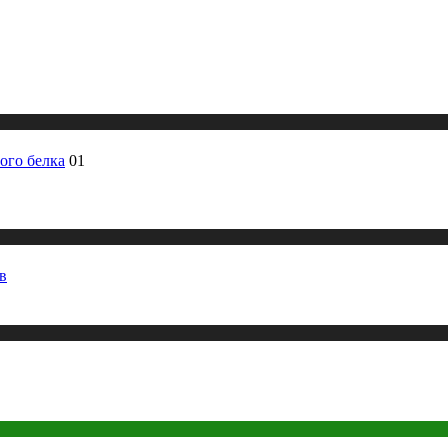
ого белка
01
в