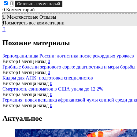
0
Комментарий
Межтекстовые Отзывы
Посмотреть все комментарии
Похожие материалы
Зернохранилища России: логистика после рекордных урожаев
Виктор
1 месяц назад
0
Грибные болезни зернового сорго: диагностика и меры борьбы
Виктор
1 месяц назад
0
Кадры для АПК: подготовка специалистов
Виктор
2 месяца назад
0
Смертность свиноматок в США упала до 12,2%
Виктор
2 месяца назад
0
Германия: новая вспышка африканской чумы свиней среди дики
Виктор
2 месяца назад
0
Актуальное