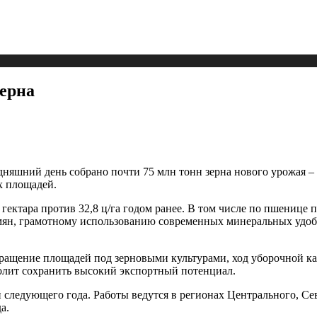
зерна
дняшний день собрано почти 75 млн тонн зерна нового урожая – 
ех площадей.
 гектара против 32,8 ц/га годом ранее. В том числе по пшенице п
мян, грамотному использованию современных минеральных удоб
ращение площадей под зерновыми культурами, ход уборочной ка
олит сохранить высокий экспортный потенциал.
й следующего года. Работы ведутся в регионах Центрального, С
а.