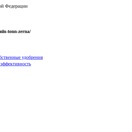
кой Федерации
mln-tonn-zerna/
бственные удобрения
 эффективность