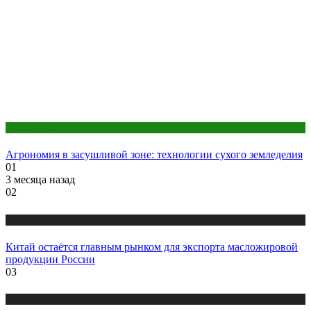
Публикации
Агрономия в засушливой зоне: технологии сухого земледелия
01
3 месяца назад
02
Новости
Китай остаётся главным рынком для экспорта масложировой
продукции России
03
Новости