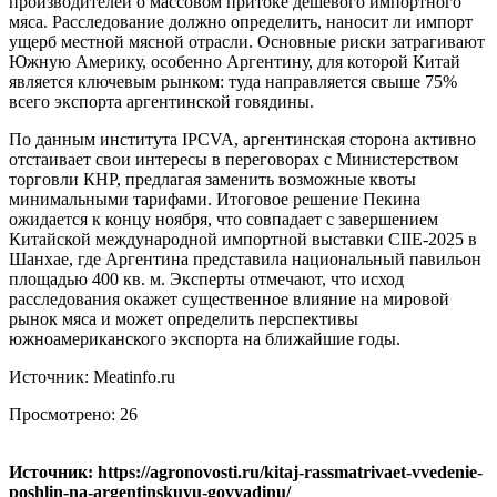
производителей о массовом притоке дешёвого импортного
мяса. Расследование должно определить, наносит ли импорт
ущерб местной мясной отрасли. Основные риски затрагивают
Южную Америку, особенно Аргентину, для которой Китай
является ключевым рынком: туда направляется свыше 75%
всего экспорта аргентинской говядины.
По данным института IPCVA, аргентинская сторона активно
отстаивает свои интересы в переговорах с Министерством
торговли КНР, предлагая заменить возможные квоты
минимальными тарифами. Итоговое решение Пекина
ожидается к концу ноября, что совпадает с завершением
Китайской международной импортной выставки CIIE-2025 в
Шанхае, где Аргентина представила национальный павильон
площадью 400 кв. м. Эксперты отмечают, что исход
расследования окажет существенное влияние на мировой
рынок мяса и может определить перспективы
южноамериканского экспорта на ближайшие годы.
Источник: Meatinfo.ru
Просмотрено:
26
Источник: https://agronovosti.ru/kitaj-rassmatrivaet-vvedenie-
poshlin-na-argentinskuyu-govyadinu/