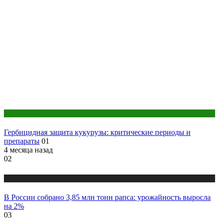
Публикации
Гербицидная защита кукурузы: критические периоды и
препараты
01
4 месяца назад
02
Новости
В России собрано 3,85 млн тонн рапса: урожайность выросла
на 2%
03