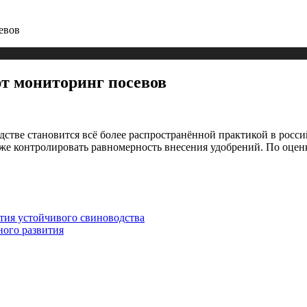
евов
т мониторинг посевов
стве становится всё более распространённой практикой в росси
акже контролировать равномерность внесения удобрений. По оце
ития устойчивого свиноводства
ого развития