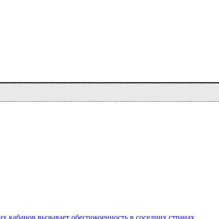
х кабанов вызывает обеспокоенность в соседних странах