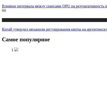
Влияние интервала между сеансами OPU на результативность 
04
Новости
Китай утвердил механизм регулирования квоты на аргентинск
Самое популярное
1