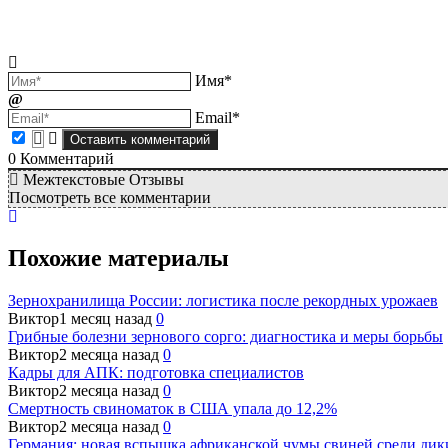
Имя*
Email*
0
Комментарий
Межтекстовые Отзывы
Посмотреть все комментарии
Похожие материалы
Зернохранилища России: логистика после рекордных урожаев
Виктор
1 месяц назад
0
Грибные болезни зернового сорго: диагностика и меры борьбы
Виктор
2 месяца назад
0
Кадры для АПК: подготовка специалистов
Виктор
2 месяца назад
0
Смертность свиноматок в США упала до 12,2%
Виктор
2 месяца назад
0
Германия: новая вспышка африканской чумы свиней среди дики