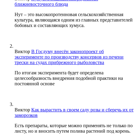
ближневосточного блюда
Нут – это высокопротеиновая сельскохозяйственная
культура, являющаяся одним из главных представителей
бобовых и составляющих хумуса.
Виктор
В Госдуму внесён законопроект об
эксперименте по производству консервов из печени
трески на судах прибрежного рыболовства
По итогам эксперимента будет определена
целесообразность внедрения подобной практики на
постоянной основе
Виктор
Как вырастить в своем саду розы и сберечь их от
заморозков
Есть препараты, которые можно применять не только по
листу, но и вносить путем полива растений под корень.