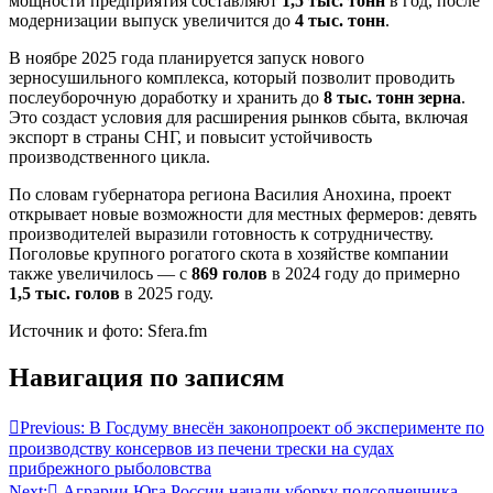
мощности предприятия составляют
1,5 тыс. тонн
в год, после
модернизации выпуск увеличится до
4 тыс. тонн
.
В ноябре 2025 года планируется запуск нового
зерносушильного комплекса, который позволит проводить
послеуборочную доработку и хранить до
8 тыс. тонн зерна
.
Это создаст условия для расширения рынков сбыта, включая
экспорт в страны СНГ, и повысит устойчивость
производственного цикла.
По словам губернатора региона Василия Анохина, проект
открывает новые возможности для местных фермеров: девять
производителей выразили готовность к сотрудничеству.
Поголовье крупного рогатого скота в хозяйстве компании
также увеличилось — с
869 голов
в 2024 году до примерно
1,5 тыс. голов
в 2025 году.
Источник и фото: Sfera.fm
Навигация по записям
Previous:
В Госдуму внесён законопроект об эксперименте по
производству консервов из печени трески на судах
прибрежного рыболовства
Next:
Аграрии Юга России начали уборку подсолнечника