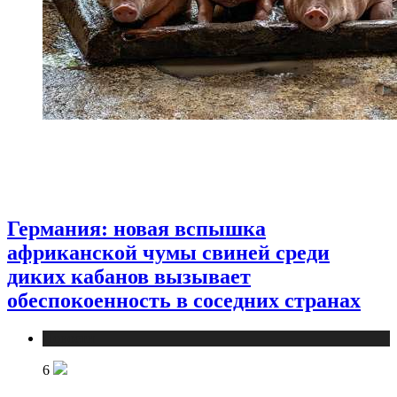
Германия: новая вспышка
африканской чумы свиней среди
диких кабанов вызывает
обеспокоенность в соседних странах
Новости
6