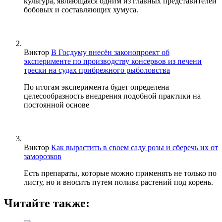
культура, являющаяся одним из главных представителей
бобовых и составляющих хумуса.
Виктор
В Госдуму внесён законопроект об
эксперименте по производству консервов из печени
трески на судах прибрежного рыболовства
По итогам эксперимента будет определена
целесообразность внедрения подобной практики на
постоянной основе
Виктор
Как вырастить в своем саду розы и сберечь их от
заморозков
Есть препараты, которые можно применять не только по
листу, но и вносить путем полива растений под корень.
Читайте также: