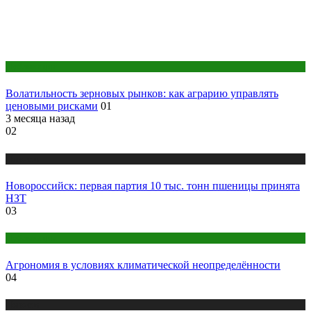
Публикации
Волатильность зерновых рынков: как аграрию управлять
ценовыми рисками
01
3 месяца назад
02
Новости
Новороссийск: первая партия 10 тыс. тонн пшеницы принята
НЗТ
03
Публикации
Агрономия в условиях климатической неопределённости
04
Новости