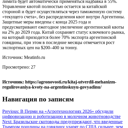
лимита будет автоматически применяться надбавка в 55%.
Управление квотой полностью остается за китайской
стороной и будет осуществляться через таможенную систему
«текущего счета», без распределения квот внутри Аргентины.
Защитные меры введены с конца 2025 года и
предусматривают ежегодное увеличение аргентинской квоты
на 2% до 2029 года. Китай сохраняет статус ключевого рынка,
на который приходится более 70% экспорта аргентинской
говядины, при этом в последние месяцы отмечается рост
экспортных цен на $200–400 за тонну.
Источник: Meatinfo.ru
Просмотрено:
27
Источник: https://agronovosti.ru/kitaj-utverdil-mehanizm-
regulirovaniya-kvoty-na-argentinskuyu-govyadinu/
Навигация по записям
Previous:
В Перми на «Агротехнологиях 2026» обсудили
цифровизацию и роботизацию в молочном животноводстве
Next:
Бразильские скотоводы предупреждают, что введенные
Трампом пошлины на говядину ударят по США сильнее, чем