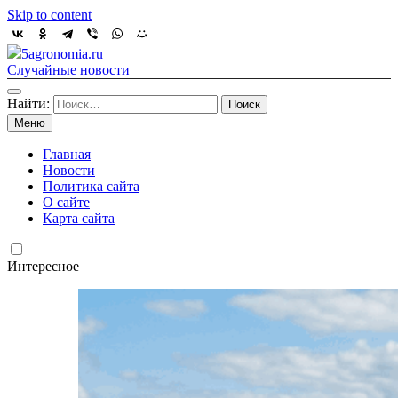
Skip to content
5agronomia.ru
Случайные новости
Найти:
Меню
Главная
Новости
Политика сайта
О сайте
Карта сайта
Интересное