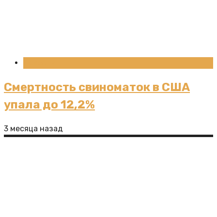
Новости
Смертность свиноматок в США
упала до 12,2%
3 месяца назад
Зернобобовые в рационе животных: расчёт
включения
Сайт является полностью открытым ресурсом, где
все посетители могут присылать свои публикации.
Иногда бывает так, что пользователи не указывают
ссылки на первоисточники либо ссылки указываются
неверно. Администрация сайта снимает с себя всю
ответственность за нарушения авторских прав.