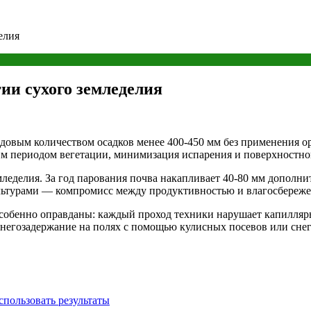
елия
ии сухого земледелия
годовым количеством осадков менее 400-450 мм без применения
им периодом вегетации, минимизация испарения и поверхностног
делия. За год парования почва накапливает 40-80 мм дополнит
ультурами — компромисс между продуктивностью и влагосбереже
собенно оправданы: каждый проход техники нарушает капилляры
Снегозадержание на полях с помощью кулисных посевов или сне
спользовать результаты