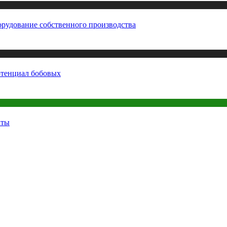
орудование собственного производства
отенциал бобовых
аты