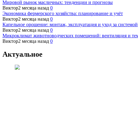
Мировой рынок масличных: тенденции и прогнозы
Виктор
2 месяца назад
0
Экономика фермерского хозяйства: планирование и учёт
Виктор
2 месяца назад
0
Капельное орошение: монтаж, эксплуатация и уход за системой
Виктор
2 месяца назад
0
Микроклимат животноводческих помещений: вентиляция и те
Виктор
2 месяца назад
0
Актуальное