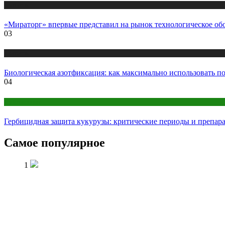
Новости
«Мираторг» впервые представил на рынок технологическое об
03
Новости
Биологическая азотфиксация: как максимально использовать п
04
Публикации
Гербицидная защита кукурузы: критические периоды и препар
Самое популярное
1