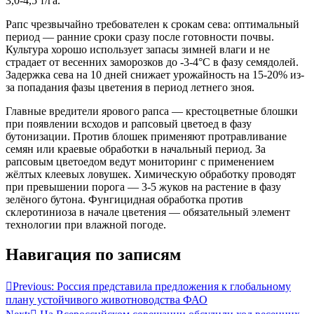
3,0-4,5 т/га.
Рапс чрезвычайно требователен к срокам сева: оптимальный
период — ранние сроки сразу после готовности почвы.
Культура хорошо использует запасы зимней влаги и не
страдает от весенних заморозков до -3-4°C в фазу семядолей.
Задержка сева на 10 дней снижает урожайность на 15-20% из-
за попадания фазы цветения в период летнего зноя.
Главные вредители ярового рапса — крестоцветные блошки
при появлении всходов и рапсовый цветоед в фазу
бутонизации. Против блошек применяют протравливание
семян или краевые обработки в начальный период. За
рапсовым цветоедом ведут мониторинг с применением
жёлтых клеевых ловушек. Химическую обработку проводят
при превышении порога — 3-5 жуков на растение в фазу
зелёного бутона. Фунгицидная обработка против
склеротиниоза в начале цветения — обязательный элемент
технологии при влажной погоде.
Навигация по записям
Previous:
Россия представила предложения к глобальному
плану устойчивого животноводства ФАО