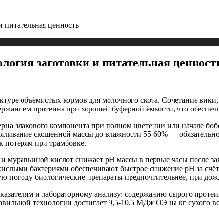
и питательная ценность
ология заготовки и питательная ценност
руктуре объёмистых кормов для молочного скота. Сочетание вик
держанием протеина при хорошей буферной ёмкости, что обеспе
ерна злакового компонента при полном цветении или начале бобо
ливание скошенной массы до влажности 55-60% — обязательное 
к потерям при трамбовке.
и муравьиной кислот снижает pH массы в первые часы после за
ислыми бактериями обеспечивают быстрое снижение pH за счёт
кую погоду биологические препараты предпочтительнее, при до
казателям и лабораторному анализу: содержанию сырого протеи
авильной технологии достигает 9,5-10,5 МДж ОЭ на кг сухого в