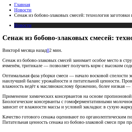
Главная
Новости
Сенаж из бобово-злаковых смесей: технология заготовки 
Новости
Сенаж из бобово-злаковых смесей: техн
Виктор
4 месяца назад
0
2 мин.
Сенаж из бобово-злаковых смесей занимает особое место в ст
ячменём, тритикале — позволяет получить корм с высоким со
Оптимальная фаза уборки смеси — начало восковой спелости з
наилучший баланс урожайности и питательной ценности. Провя
влажность ведёт к маслянокислому брожению, более низкая — 
Применение химических консервантов на основе пропионовой 
Биологические консерванты с гомоферментативными молочнок
зависит от влажности массы и условий закладки: в сухую жар
Качество готового сенажа оценивают по органолептическим по
Питательная ценность сенажа из бобово-злаковой смеси при пр