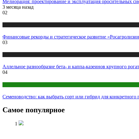
Мелиорация: проектирование и эксплуатация оросительных си
3 месяца назад
02
Новости
Финансовые рекорды и стратегическое развитие «Росагролизин
03
Новости
Аллельное разнообразие бета- и каппа-казеинов крупного рога
04
Публикации
Семеноводство: как выбрать сорт или гибрид для конкретного 
Самое популярное
1