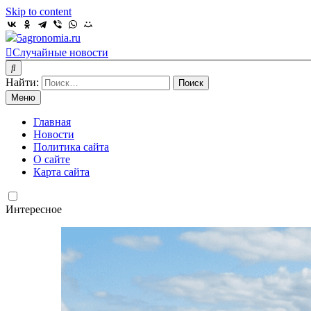
Skip to content
5agronomia.ru
Случайные новости
Найти:
Меню
Главная
Новости
Политика сайта
О сайте
Карта сайта
Интересное