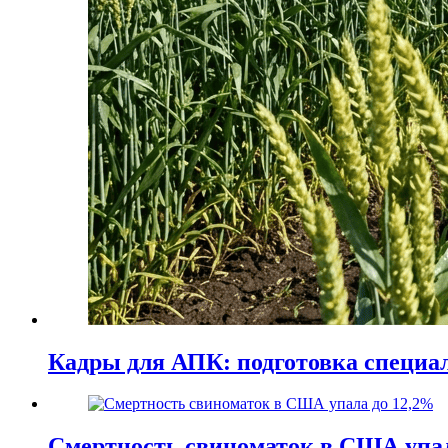
Кадры для АПК: подготовка специа
Смертность свиноматок в США упал