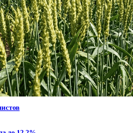
листов
а до 12,2%