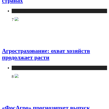
странах
Новости
7
Агрострахование: охват хозяйств
продолжает расти
Новости
8
«ФосАгро» прогнозирует выпуск