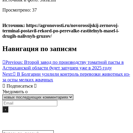
Просмотрено:
37
Источник: https://agronovosti.ru/novorossijskij-zernovoj-
terminal-postavil-rekord-po-perevalke-rastitelnyh-masel-i-
drugih-nalivnyh-gruzov/
Навигация по записям
Previous:
Второй завод по производству томатной пасты в
Астраханской области будет запущен уже в 2025 году
Next:
В Болгарии усилили контроль перевозки животных из-
за оспы мелких жвачных
Подписаться
Уведомить о