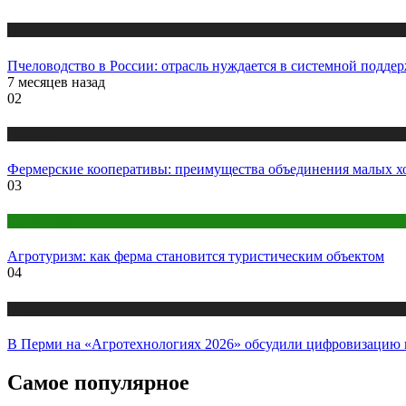
Новости
Пчеловодство в России: отрасль нуждается в системной подде
7 месяцев назад
02
Новости
Фермерские кооперативы: преимущества объединения малых х
03
Публикации
Агротуризм: как ферма становится туристическим объектом
04
Новости
В Перми на «Агротехнологиях 2026» обсудили цифровизацию 
Самое популярное