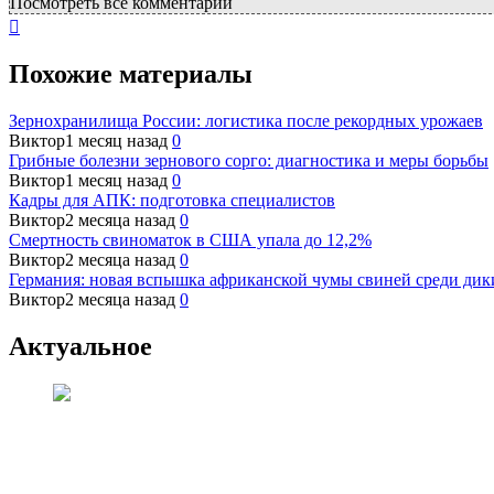
Посмотреть все комментарии
Похожие материалы
Зернохранилища России: логистика после рекордных урожаев
Виктор
1 месяц назад
0
Грибные болезни зернового сорго: диагностика и меры борьбы
Виктор
1 месяц назад
0
Кадры для АПК: подготовка специалистов
Виктор
2 месяца назад
0
Смертность свиноматок в США упала до 12,2%
Виктор
2 месяца назад
0
Германия: новая вспышка африканской чумы свиней среди дики
Виктор
2 месяца назад
0
Актуальное