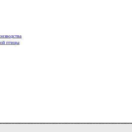
оизводства
кой птицы