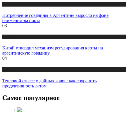
Новости
Потребление говядины в Аргентине выросло на фоне
снижения экспорта
03
Новости
Китай утвердил механизм регулирования квоты на
аргентинскую говядину
04
Новости
Тепловой стресс у дойных коров: как сохранить
продуктивность летом
Самое популярное
1