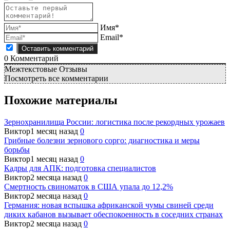
Имя*
Email*
0
Комментарий
Межтекстовые Отзывы
Посмотреть все комментарии
Похожие материалы
Зернохранилища России: логистика после рекордных урожаев
Виктор
1 месяц назад
0
Грибные болезни зернового сорго: диагностика и меры
борьбы
Виктор
1 месяц назад
0
Кадры для АПК: подготовка специалистов
Виктор
2 месяца назад
0
Смертность свиноматок в США упала до 12,2%
Виктор
2 месяца назад
0
Германия: новая вспышка африканской чумы свиней среди
диких кабанов вызывает обеспокоенность в соседних странах
Виктор
2 месяца назад
0