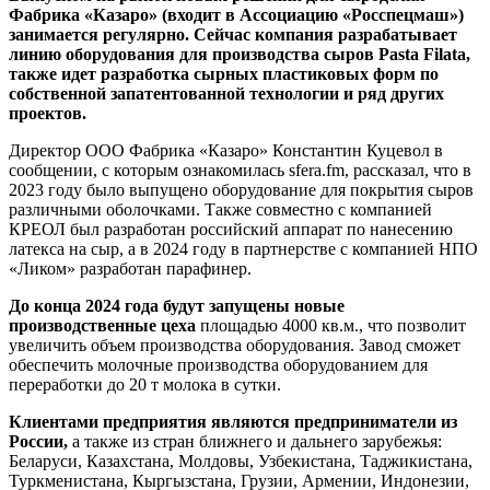
Фабрика «Казаро» (входит в Ассоциацию «Росспецмаш»)
занимается регулярно. Сейчас компания разрабатывает
линию оборудования для производства сыров Pasta Filata,
также идет разработка сырных пластиковых форм по
собственной запатентованной технологии и ряд других
проектов.
Директор ООО Фабрика «Казаро» Константин Куцевол в
сообщении, с которым ознакомилась sfera.fm, рассказал, что в
2023 году было выпущено оборудование для покрытия сыров
различными оболочками. Также совместно с компанией
КРЕОЛ был разработан российский аппарат по нанесению
латекса на сыр, а в 2024 году в партнерстве с компанией НПО
«Ликом» разработан парафинер.
До конца 2024 года будут запущены новые
производственные цеха
площадью 4000 кв.м., что позволит
увеличить объем производства оборудования. Завод сможет
обеспечить молочные производства оборудованием для
переработки до 20 т молока в сутки.
Клиентами предприятия являются предприниматели из
России,
а также из стран ближнего и дальнего зарубежья:
Беларуси, Казахстана, Молдовы, Узбекистана, Таджикистана,
Туркменистана, Кыргызстана, Грузии, Армении, Индонезии,