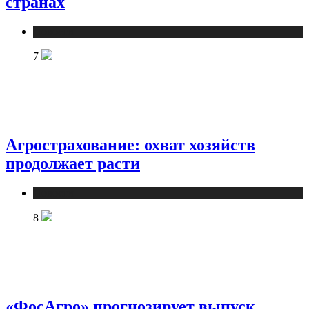
странах
Новости
7
Агрострахование: охват хозяйств
продолжает расти
Новости
8
«ФосАгро» прогнозирует выпуск